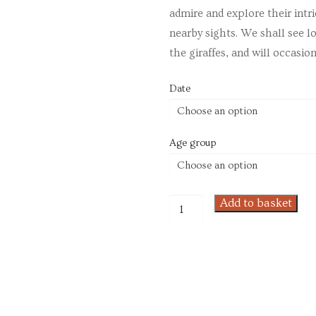
admire and explore their intri
nearby sights. We shall see l
the giraffes, and will occasio
Date
ian and Ukrainian Summer School
Age group
s
Add to basket
ses
ses