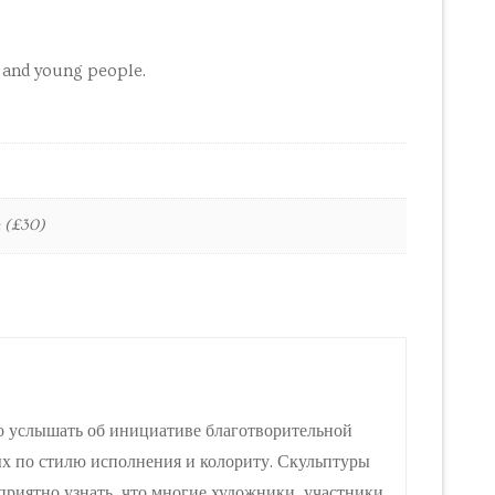
n and young people.
n (£30)
ло услышать об инициативе благотворительной
ных по стилю исполнения и колориту. Скульптуры
риятно узнать, что многие художники, участники