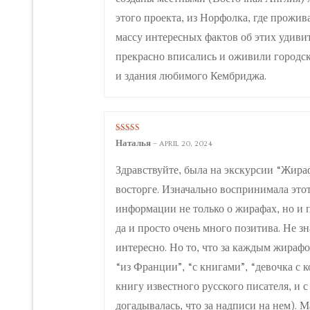
этого проекта, из Норфолка, где прожив
массу интересных фактов об этих удиви
прекрасно вписались и оживили городск
и здания любимого Кембриджа.
Rated
5
out
Наталья
–
APRIL 20, 2024
of 5
Здравствуйте, была на экскурсии “Жираф
восторге. Изначально воспринимала этот
информации не только о жирафах, но и
да и просто очень много позитива. Не зн
интересно. Но то, что за каждым жираф
“из Франции”, “с книгами”, “девочка с 
книгу известного русского писателя, и 
догадывалась, что за надписи на нем). 