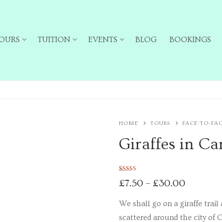
OURS
TUITION
EVENTS
BLOG
BOOKINGS
HOME
TOURS
FACE-TO-FA
Giraffes in C
Rated
4
5.00
£
7.50
–
£
30.00
out of 5
based on
ailing list for particular types of tour
customer
We shall go on a giraffe trai
ratings
scattered around the city of 