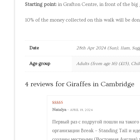
Starting point:
in Grafton Centre, in front of the big 
10% of the money collected on this walk will be don
Date
28th Apr 2024 (Sun), 11am, Sugg
Age group
Adults (from age 16) (£15), Chil
4 reviews for
Giraffes in Cambridge
Rated
5
out
Natalya
–
APRIL 19, 2024
of 5
Первый раз с подругой пошли на такого
организации Break – Standing Tall и ид
созданы местными (Восточная Англия) 