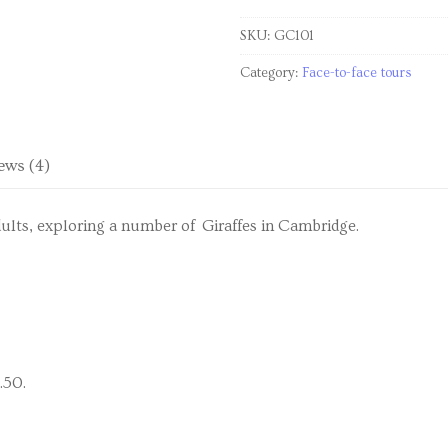
SKU:
GC101
Category:
Face-to-face tours
ews (4)
ults, exploring a number of Giraffes in Cambridge.
.50.