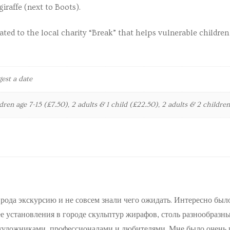
giraffe (next to Boots).
ated to the local charity “Break” that helps vulnerable childre
est a date
dren age 7-15 (£7.50), 2 adults & 1 child (£22.50), 2 adults & 2 childre
 рода экскурсию и не совсем знали чего ожидать. Интересно бы
ее установления в городе скульптур жирафов, столь разнообраз
художниками, профессионалами и любителями. Мне было очень п