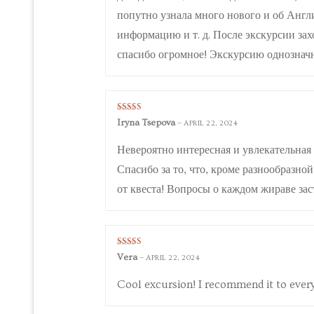
попутно узнала много нового и об Англи
информацию и т. д. После экскурсии зах
спасибо огромное! Экскурсию однозначн
Rated
5
out
Iryna Tsepova
–
APRIL 22, 2024
of 5
Невероятно интересная и увлекательная 
Спасибо за то, что, кроме разнообразн
от квеста! Вопросы о каждом жираве зас
Rated
5
out
Vera
–
APRIL 22, 2024
of 5
Cool excursion! I recommend it to ever