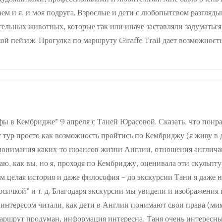
аем и я, и моя подруга. Взрослые и дети с любопытсвом разгляд
тельных животных, которые так или иначе заставляли задуматься
ой пейзаж. Прогулка по маршруту Giraffe Trail дает возможност
ы в Кембридже” 9 апреля с Таней Юрасовой. Сказать, что понрави
 тур просто как возможность пройтись по Кембриджу (я живу в д
 понимания каких-то нюансов жизни Англии, отношения англича
аю, как вы, но я, проходя по Кембриджу, оценивала эти скульптур
ом целая история и даже философия – до экскурсии Тани я даже 
косичкой” и т. д. Благодаря экскурсии мы увидели и изображен
с интересом читали, как дети в Англии понимают свои права (ми
Маршрут продуман, информация интересна, Таня очень интересны