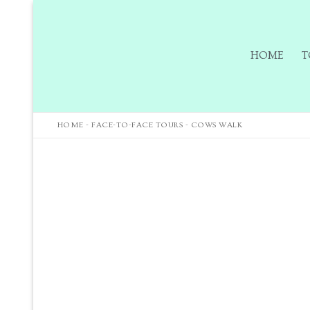
HOME
T
HOME
-
FACE-TO-FACE TOURS
-
COWS WALK
Home
Tours
Tours
Sign up to our m
Tuition