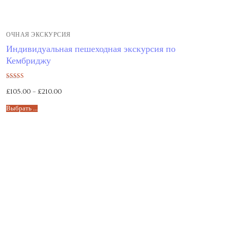
ОЧНАЯ ЭКСКУРСИЯ
Индивидуальная пешеходная экскурсия по
Кембриджу
Оценка
£
105.00
–
£
210.00
5.00
из 5
Выбрать ...