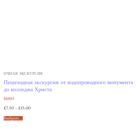
ОЧНАЯ ЭКСКУРСИЯ
Пешеходная экскурсия: от водопроводного монумента
до колледжа Христа
Оценка
£
7.50
–
£
15.00
5.00
из 5
Выбрать ...