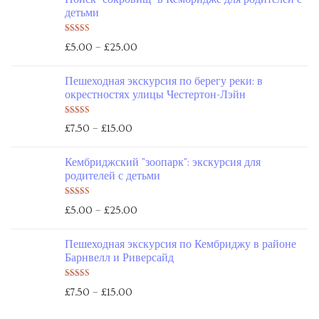
детьми
Оценка
–
£
5.00
£
25.00
5.00
из 5
Пешеходная экскурсия по берегу реки: в
окрестностях улицы Честертон-Лэйн
Оценка
–
£
7.50
£
15.00
5.00
из 5
Кембриджский "зоопарк": экскурсия для
родителей с детьми
Оценка
–
£
5.00
£
25.00
5.00
из 5
Пешеходная экскурсия по Кембриджу в районе
Барнвелл и Риверсайд
Оценка
–
£
7.50
£
15.00
5.00
из 5