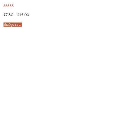
Оценка
£
7.50
–
£
15.00
5.00
из 5
Выбрать ...