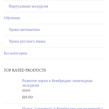
Виртуальная экскурсия
Обучение
Уроки математики
Уроки русского языка
Без категории
TOP RATED PRODUCTS
Развитие науки в Кембридже: пешеходная
экскурсия
Оценка
£
15.00
5.00
из 5
Поиск "сокровищ" в Кембридже для родителей с