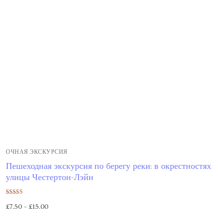
ОЧНАЯ ЭКСКУРСИЯ
Пешеходная экскурсия по берегу реки: в окрестностях
улицы Честертон-Лэйн
Оценка
£
7.50
–
£
15.00
5.00
из 5