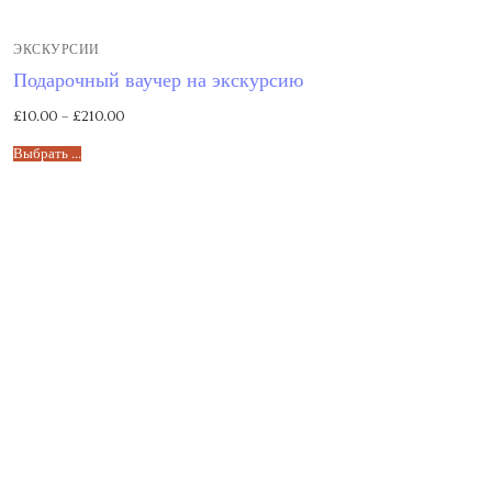
Предстоящие экскурсии
ЭКСКУРСИИ
Места встречи
Подарочный ваучер на экскурсию
Запланированные курсы
£
10.00
–
£
210.00
Выбрать ...
Будущие уроки
Прошедшие экскурсии
Past courses
Блог
Заказы