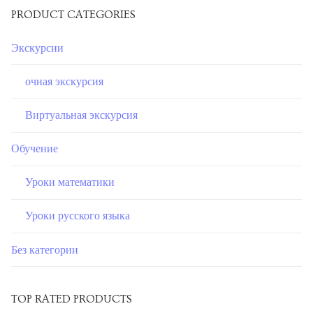
Предстоящие экскурсии
PRODUCT CATEGORIES
Места встречи
Экскурсии
Запланированные курсы
очная экскурсия
Будущие уроки
Виртуальная экскурсия
Прошедшие экскурсии
Обучение
Past courses
Уроки математики
Блог
Уроки русского языка
Заказы
Без категории
TOP RATED PRODUCTS