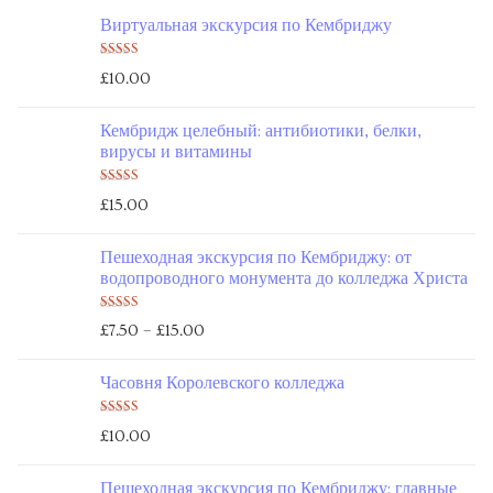
Виртуальная экскурсия по Кембриджу
Оценка
£
10.00
5.00
из 5
Кембридж целебный: антибиотики, белки,
вирусы и витамины
Оценка
£
15.00
5.00
из 5
Пешеходная экскурсия по Кембриджу: от
водопроводного монумента до колледжа Христа
Оценка
–
£
7.50
£
15.00
5.00
из 5
Часовня Королевского колледжа
Оценка
£
10.00
5.00
из 5
Пешеходная экскурсия по Кембриджу: главные