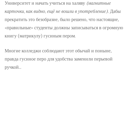
Предстоящие экскурсии
Университет и начать учиться на халяву
(магнитные
карточки, как видно, ещё не вошли в употребление).
Дабы
Места встречи
прекратить это безобразие, было решено, что настоящие,
«правильные» студенты должны записываться в огромную
Запланированные курсы
книгу (матрикулу) гусиным пером.
Будущие уроки
Многие колледжи соблюдают этот обычай и поныне,
Прошедшие экскурсии
правда гусиное перо для удобства заменили перьевой
ручкой...
Past courses
Блог
Заказы