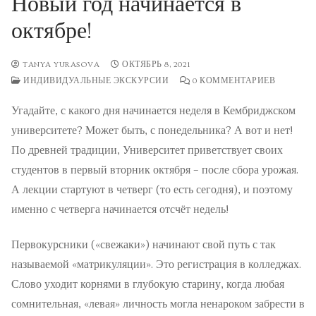
Новый год начинается в
Экскурсии
октябре!
Экскурсии
TANYA YURASOVA
ОКТЯБРЬ 8, 2021
Подпишитесь на новости об опеределённых
ИНДИВИДУАЛЬНЫЕ ЭКСКУРСИИ
0 КОММЕНТАРИЕВ
экскурсиях
Угадайте, с какого дня начинается неделя в Кембриджском
университете? Может быть, с понедельника? А вот и нет!
Обучение
По древней традиции, Университет приветствует своих
Уроки математики
студентов в первый вторник октября – после сбора урожая.
А лекции стартуют в четверг (то есть сегодня), и поэтому
Уроки русского языка
именно с четверга начинается отсчёт недель!
Кембриджская летняя школа русского и украинского
Первокурсники («свежаки») начинают свой путь с так
языка
называемой «матрикуляции». Это регистрация в колледжах.
Слово уходит корнями в глубокую старину, когда любая
Календарь
сомнительная, «левая» личность могла ненароком забрести в