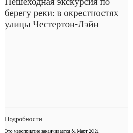
Пешеходная экскурсия по
Экскурсии
берегу реки: в окрестностях
Экскурсии
улицы Честертон-Лэйн
Подпишитесь на новости об опеределённых
экскурсиях
Обучение
Уроки математики
Уроки русского языка
Кембриджская летняя школа русского и украинского
языка
Подробности
Календарь
Это мероприятие заканчивается 31 Март 2021