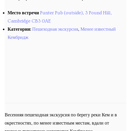
Предстоящие экскурсии
Место встречи
Punter Pub (outside), 3 Pound Hill,
Места встречи
Cambridge CB3 0AE
Запланированные курсы
Категории:
Пешеходная экскурсия
,
Менее известный
Кембридж
Будущие уроки
Прошедшие экскурсии
Past courses
Блог
Заказы
Весенняя пешеходная экскурсия по берегу реки Кем и в
окрестностях, по менее известным местам, вдали от