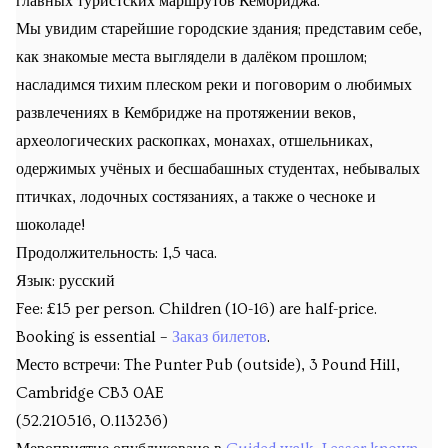
главных туристских маршрутов Кембриджа.
Мы увидим старейшие городские здания; представим себе,
как знакомые места выглядели в далёком прошлом;
насладимся тихим плеском реки и поговорим о любимых
развлечениях в Кембридже на протяжении веков,
археологических раскопках, монахах, отшельниках,
одержимых учёных и бесшабашных студентах, небывалых
птичках, лодочных состязаниях, а также о чесноке и
шоколаде!
Продолжительность: 1,5 часа.
Язык: русский
Fee: £15 per person. Children (10-16) are half-price.
Booking is essential –
Заказ билетов
.
Место встречи:
The Punter Pub (outside), 3 Pound Hill,
Cambridge CB3 0AE
(52.210516, 0.113236)