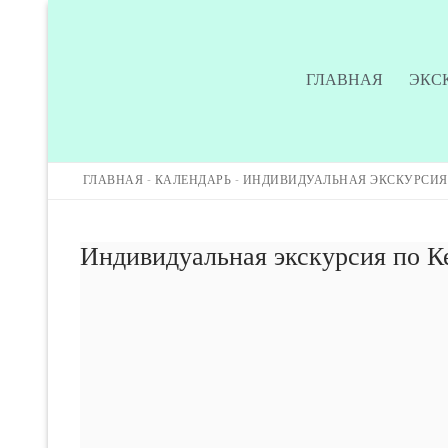
ГЛАВНАЯ
ЭКС
ГЛАВНАЯ
-
КАЛЕНДАРЬ
-
ИНДИВИДУАЛЬНАЯ ЭКСКУРСИЯ
Главная
Индивидуальная экскурсия по К
Экскурсии
Экскурсии
Подпишитесь на
Обучение