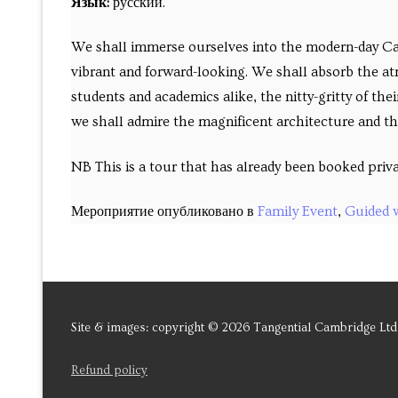
Язык:
русский.
We shall immerse ourselves into the modern-day Cambr
vibrant and forward-looking. We shall absorb the at
students and academics alike, the nitty-gritty of the
we shall admire the magnificent architecture and the
NB This is a tour that has already been booked priva
Мероприятие опубликовано в
Family Event
,
Guided 
Site & images: copyright © 2026 Tangential Cambridge Ltd
Refund policy