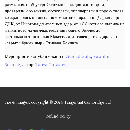
Предстоящие экскурсии
размышляли об устройстве мира, выдвигали теории,
проверяли, объясняли, обсуждали, опровергали и порою снова
Места встречи
возвращались к ним на новом витке спирали: от Дарвина до
ДНК, от Ньютона до атомных ядер, от 400-летнего шарика из
Запланированные курсы
магнитного железняка, моделирующего Землю, до
элетромагнитного поля Максвелла, антивещества Дирака и
Будущие уроки
«серых чёрных дыр» Стивена Хокинга…
Прошедшие экскурсии
Мероприятие опубликовано в
Guided walk
,
Popular
Science
, автор:
Tanya Yurasova
.
Past courses
Блог
Заказы
Site & images: copyright © 2026 Tangential Cambridge Ltd
Refund policy