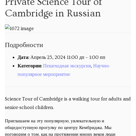
Private Science Tour of
Экскурсии
Cambridge in Russian
Экскурсии
Подпишитесь на новости об опеределённых
экскурсиях
Подробности
Дата:
Апрель 25, 2024 11:00 дп
–
1:00 пп
Обучение
Категории:
Пешеходная экскурсия
,
Научно-
Уроки математики
популярное мероприятие
Уроки русского языка
Science Tour of Cambridge is a walking tour for adults and
Кембриджская летняя школа русского и украинского
senior-school children.
языка
Приглашаем на эту популярную, увлекательную и
Календарь
общедоступную прогулку по центру Кембриджа. Мы
поговорим о том, как на протяжении мноих веков люди