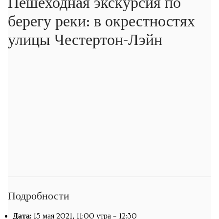
Пешеходная экскурсия по
Экскурсии
берегу реки: в окрестностях
Экскурсии
улицы Честертон-Лэйн
Подпишитесь на новости об опеределённых
экскурсиях
Обучение
Уроки математики
Уроки русского языка
Кембриджская летняя школа русского и украинского
языка
Подробности
Календарь
Дата:
15 мая 2021, 11:00 утра
–
12:30