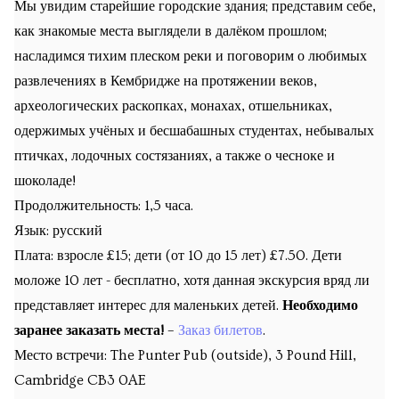
Мы увидим старейшие городские здания; представим себе,
как знакомые места выглядели в далёком прошлом;
насладимся тихим плеском реки и поговорим о любимых
развлечениях в Кембридже на протяжении веков,
археологических раскопках, монахах, отшельниках,
одержимых учёных и бесшабашных студентах, небывалых
птичках, лодочных состязаниях, а также о чесноке и
шоколаде!
Продолжительность: 1,5 часа.
Язык: русский
Плата: взросле £15; дети (от 10 до 15 лет) £7.50. Дети
моложе 10 лет - бесплатно, хотя данная экскурсия вряд ли
представляет интерес для маленьких детей.
Необходимо
заранее заказать места!
–
Заказ билетов
.
Место встречи:
The Punter Pub (outside), 3 Pound Hill,
Cambridge CB3 0AE