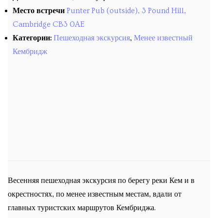
Предстоящие экскурсии
Место встречи
Punter Pub (outside), 3 Pound Hill,
Cambridge CB3 0AE
Места встречи
Категории:
Пешеходная экскурсия
,
Менее известный
Запланированные курсы
Кембридж
Будущие уроки
Прошедшие экскурсии
Past courses
Блог
Заказы
Весенняя пешеходная экскурсия по берегу реки Кем и в
окрестностях, по менее известным местам, вдали от
главных туристских маршрутов Кембриджа.