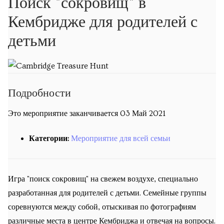
Поиск "сокровищ" в
Экскурсии
Кембридже для родителей с
Экскурсии
детьми
Подпишитесь на новости об опеределённых
экскурсиях
Подробности
Обучение
Это мероприятие заканчивается 03 Май 2021
Уроки математики
Категории:
Мероприятие для всей семьи
Уроки русского языка
Кембриджская летняя школа русского и украинского
Игра "поиск сокровищ" на свежем воздухе, специально
языка
разработанная для родителей с детьми. Семейные группы
Календарь
соревнуются между собой, отыскивая по фотографиям
различные места в центре Кембриджа и отвечая на вопросы.