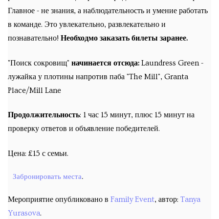
Предстоящие экскурсии
Главное - не знания, а наблюдательность и умение работать
в команде. Это увлекательно, развлекательно и
Места встречи
познавательно!
Необходмо заказать билеты заранее.
Запланированные курсы
"Поиск сокровищ"
начинается отсюда:
Laundress Green -
Будущие уроки
лужайка у плотины напротив паба "The Mill", Granta
Place/Mill Lane
Прошедшие экскурсии
Продолжительность
: 1 час 15 минут, плюс 15 минут на
Past courses
проверку ответов и объявление победителей.
Блог
Цена: £15 с семьи.
Заказы
Забронировать места
.
Мероприятие опубликовано в
Family Event
, автор:
Tanya
Yurasova
.