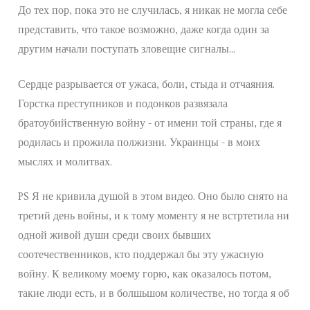
Предстоящие экскурсии
До тех пор, пока это не случилась, я никак не могла себе
представить, что такое возможно, даже когда один за
Места встречи
другим начали поступать зловещие сигналы...
Запланированные курсы
Сердце разрывается от ужаса, боли, стыда и отчаяния.
Будущие уроки
Горстка преступников и подонков развязала
братоубийственную войну - от имени той страны, где я
Прошедшие экскурсии
родилась и прожила полжизни. Украинцы - в моих
мыслях и молитвах.
Past courses
Блог
PS Я не кривила душой в этом видео. Оно было снято на
третий день войны, и к тому моменту я не встртетила ни
Заказы
одной живой души среди своих бывших
соотечественников, кто поддержал бы эту ужасную
войну. К великому моему горю, как оказалось потом,
такие люди есть, и в болшьшом количестве, но тогда я об