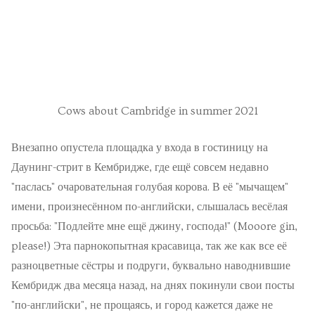
Cows about Cambridge in summer 2021
Внезапно опустела площадка у входа в гостиницу на
Даунинг-стрит в Кембридже, где ещё совсем недавно
"паслась" очаровательная голубая корова. В её "мычащем"
имени, произнесённом по-английски, слышалась весёлая
просьба: "Подлейте мне ещё джину, господа!" (Mooore gin,
please!) Эта парнокопытная красавица, так же как все её
разноцветные сёстры и подруги, буквально наводнившие
Кембридж два месяца назад, на днях покинули свои посты
"по-английски", не прощаясь, и город кажется даже не