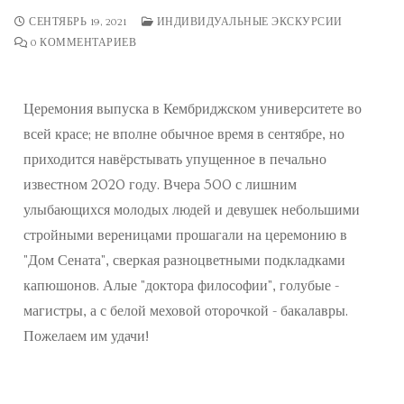
Экскурсии
СЕНТЯБРЬ 19, 2021
ИНДИВИДУАЛЬНЫЕ ЭКСКУРСИИ
0 КОММЕНТАРИЕВ
Экскурсии
Подпишитесь на новости об опеределённых
Церемония выпуска в Кембриджском университете во
экскурсиях
всей красе; не вполне обычное время в сентябре, но
приходится навёрстывать упущенное в печально
Обучение
известном 2020 году. Вчера 500 с лишним
улыбающихся молодых людей и девушек небольшими
Уроки математики
стройными вереницами прошагали на церемонию в
Уроки русского языка
"Дом Сената", сверкая разноцветными подкладками
капюшонов. Алые "доктора философии", голубые -
Кембриджская летняя школа русского и украинского
магистры, а с белой меховой оторочкой - бакалавры.
языка
Пожелаем им удачи!
Календарь