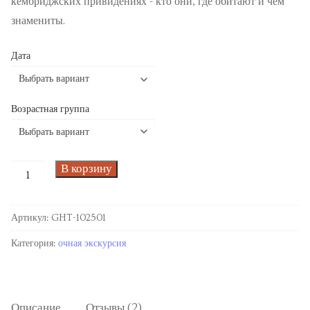
кембриджских привидениях - кто они, где обитают и чем
Предстоящие экскурсии
знамениты.
Места встречи
Дата
Запланированные курсы
Будущие уроки
Возрастная группа
Прошедшие экскурсии
Past courses
В корзину
Блог
Артикул:
GHT-102501
Заказы
Категория:
очная экскурсия
Описание
Отзывы (2)