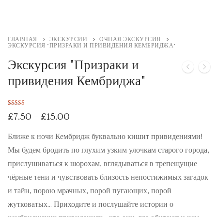
Экскурсии
Экскурсии
ГЛАВНАЯ
ЭКСКУРСИИ
ОЧНАЯ ЭКСКУРСИЯ
ЭКСКУРСИЯ "ПРИЗРАКИ И ПРИВИДЕНИЯ КЕМБРИДЖА"
Подпишитесь на новости об опеределённых
Экскурсия "Призраки и
экскурсиях
привидения Кембриджа"
Обучение
Рейтинг
2
Уроки математики
£
7.50
–
£
15.00
5.00
из 5
на основе
опроса
Ближе к ночи Кембридж буквально кишит привидениями!
Уроки русского языка
пользователей
Мы будем бродить по глухим узким улочкам старого города,
Кембриджская летняя школа русского и украинского
прислушиваться к шорохам, вглядываться в трепещущие
языка
чёрные тени и чувствовать близость непостижимых загадок
и тайн, порою мрачных, порой пугающих, порой
Календарь
жутковатых... Приходите и послушайте истории о