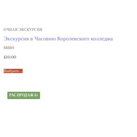
ОЧНАЯ ЭКСКУРСИЯ
Экскурсия в Часовню Королевского колледжа
Оценка
£
10.00
5.00
из 5
Выбрать ...
РАСПРОДАЖА!