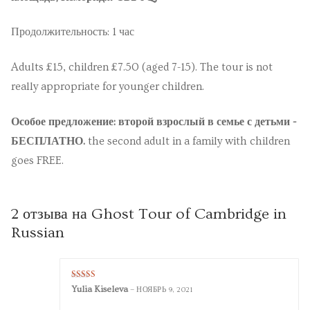
Продолжительность: 1 час
Adults £15, children £7.50 (aged 7-15). The tour is not
really appropriate for younger children.
Особое предложение: второй взрослый в семье с детьми -
БЕСПЛАТНО.
the second adult in a family with children
goes FREE.
2 отзыва на
Ghost Tour of Cambridge in
Russian
Оценка
5
Yulia Kiseleva
–
НОЯБРЬ 9, 2021
из 5