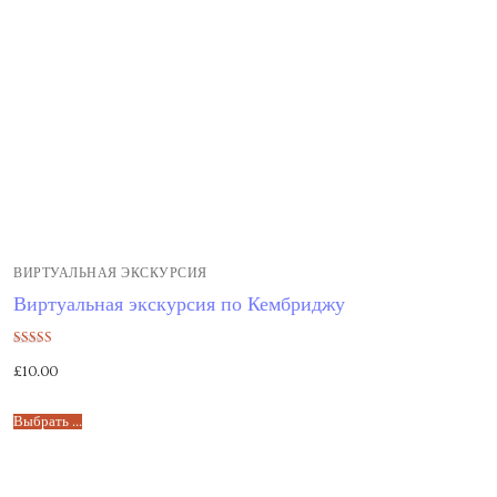
ВИРТУАЛЬНАЯ ЭКСКУРСИЯ
Виртуальная экскурсия по Кембриджу
Оценка
£
10.00
5.00
из 5
Выбрать ...