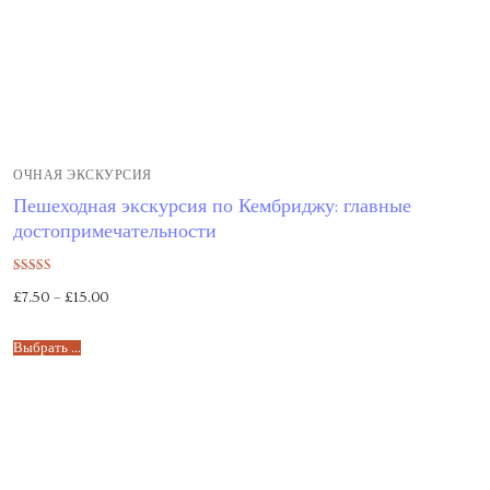
ОЧНАЯ ЭКСКУРСИЯ
Пешеходная экскурсия по Кембриджу: главные
достопримечательности
Оценка
£
7.50
–
£
15.00
5.00
из 5
Выбрать ...