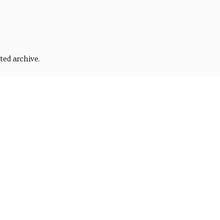
ки
 языка
ted archive.
етняя школа русского и украинского языка
скурсии
ые курсы
курсии