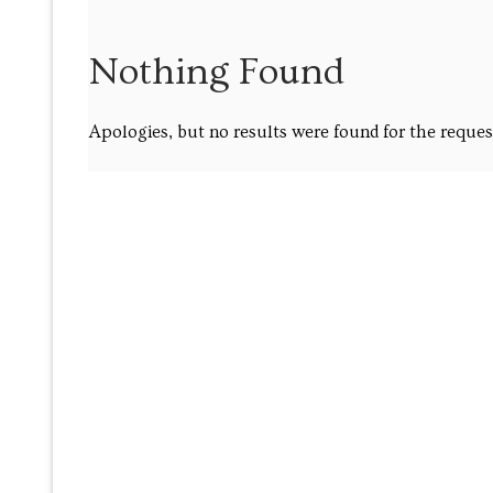
Уроки математи
Nothing Found
Уроки русского
Apologies, but no results were found for the reques
Кембриджская л
Календарь
Предстоящие эк
Места встречи
Запланированн
Будущие уроки
Прошедшие экс