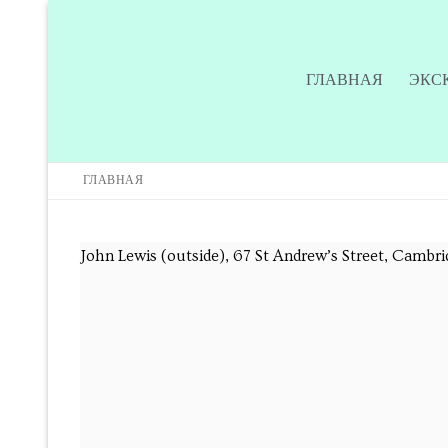
ГЛАВНАЯ
ЭКС
ГЛАВНАЯ
Главная
John Lewis (outside), 67 St Andrew’s Street, Camb
Экскурсии
Экскурсии
Подпишитесь на
Обучение